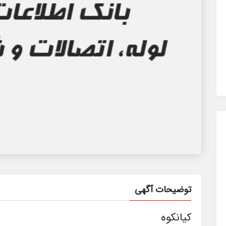
توضیحات آگهی
کیانکوه