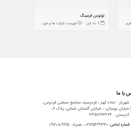
لوتوس فرمینگ
رادیاتور درخ
 ها
9 ماه قبل
فهرست شرکت ها و فروشگاه ها
8 ماه قبل
 با ما
شهریار - جاده کهنز ، فردوسیه، مجتمع صنعتی فردوس،
خیابان بوستان، ، خیابان گلستان شمالی، پلاک 7،
کدپستی : ۳۳۵۷۱۹۳۴۷۴
شماره تماس:
02165469330 ، همراه : 09120809195