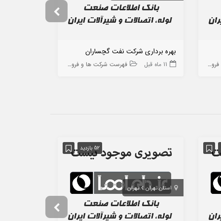
بهره برداری شرکت نفت گچساران
اطلس کمپرسور
ه ها
11 ماه قبل
فهرست شرکت ها و فروشگاه ها
9 ماه قبل
52 بازدید
استان تهران
تهران
استان تهران