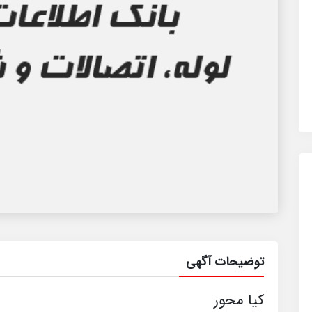
توضیحات آگهی
کیا محور