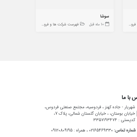
سوشا
اتصال استیل 
ه ها
10 ماه قبل
فهرست شرکت ها و فروشگاه ها
10 ماه قبل
 با ما
شهریار - جاده کهنز ، فردوسیه، مجتمع صنعتی فردوس،
خیابان بوستان، ، خیابان گلستان شمالی، پلاک 7،
کدپستی : ۳۳۵۷۱۹۳۴۷۴
شماره تماس:
02165469330 ، همراه : 09120809195