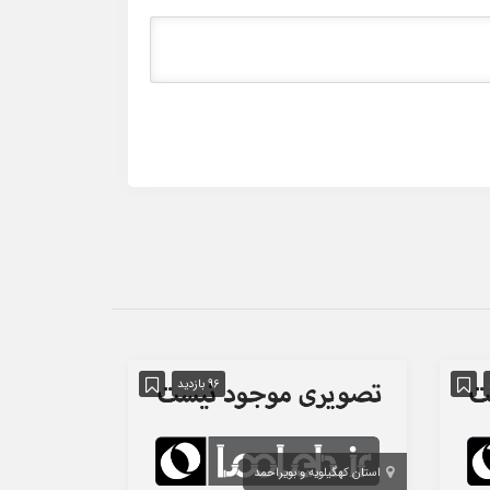
96 بازدید
استان کهگیلویه و بویراحمد
استان تهران