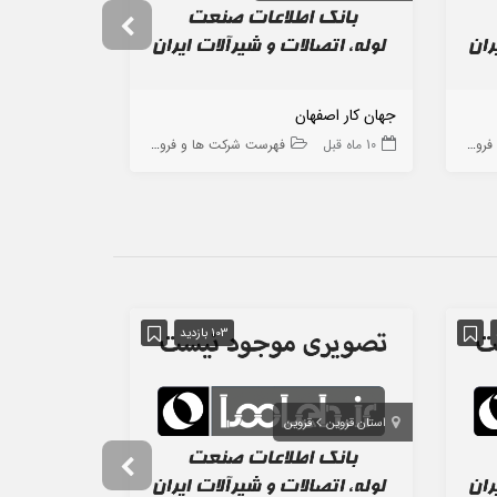
جهان کار اصفهان
آسیا بسپار گس
ه ها
10 ماه قبل
فهرست شرکت ها و فروشگاه ها
8 ماه قبل
103 بازدید
استان قزوین
قزوین
استان تهران