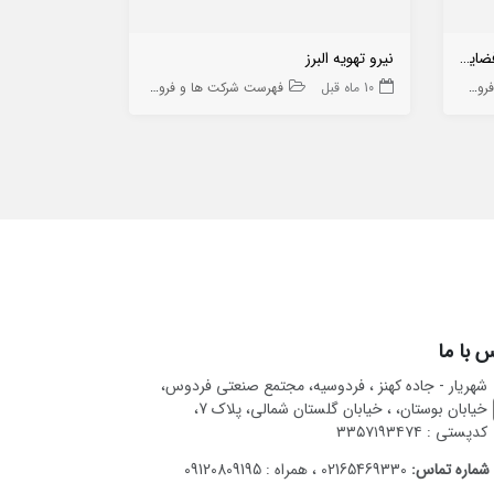
مدیریت آزمایشگاه های پژوهشگاه فضایی ایران
نیرو تهویه البرز
گروه صنعتی ک
 ها
10 ماه قبل
فهرست شرکت ها و فروشگاه ها
10 ماه قبل
 با ما
شهریار - جاده کهنز ، فردوسیه، مجتمع صنعتی فردوس،
خیابان بوستان، ، خیابان گلستان شمالی، پلاک 7،
کدپستی : ۳۳۵۷۱۹۳۴۷۴
شماره تماس:
02165469330 ، همراه : 09120809195