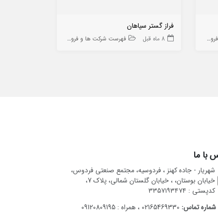
فراز گستر سپاهان
 ها
8 ماه قبل
فهرست شرکت ها و فروشگاه ها
9 ماه قبل
 با ما
شهریار - جاده کهنز ، فردوسیه، مجتمع صنعتی فردوس،
خیابان بوستان، ، خیابان گلستان شمالی، پلاک 7،
کدپستی : ۳۳۵۷۱۹۳۴۷۴
شماره تماس:
02165469330 ، همراه : 09120809195