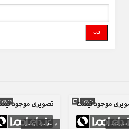
70 بازدید
75 بازدید
 کرمان
کرمان
استان مازندران
ساری