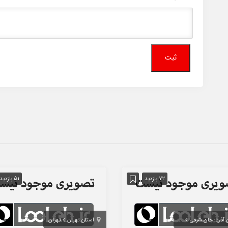
72 بازدید
51 بازدید
 آذربایجان شرقی
تبریز
استان تهران
تهران