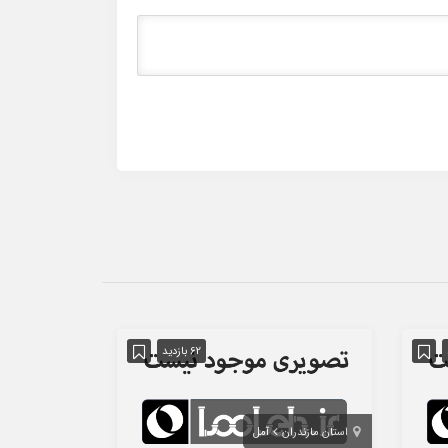
62 بازدید
استان مازندران
آمل
استان تهران