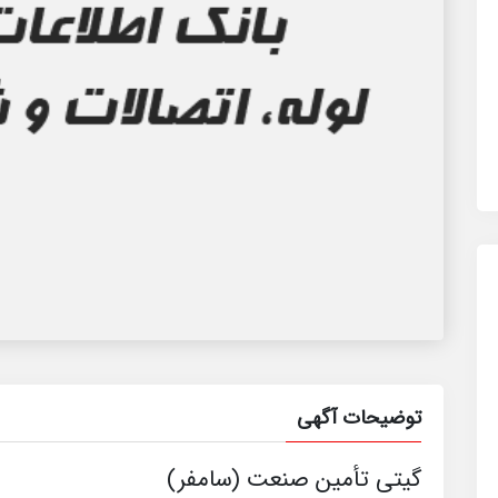
توضیحات آگهی
گیتی تأمین صنعت (سامفر)