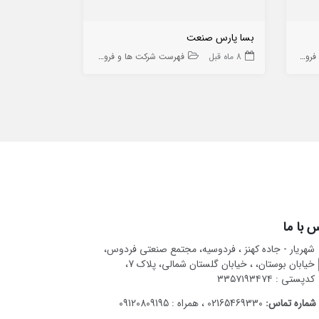
بسا پارس صنعت
آرمان رخش کا
ه ها
8 ماه قبل
فهرست شرکت ها و فروشگاه ها
9 ماه قبل
 با ما
شهریار - جاده کهنز ، فردوسیه، مجتمع صنعتی فردوس،
خیابان بوستان، ، خیابان گلستان شمالی، پلاک 7،
کدپستی : ۳۳۵۷۱۹۳۴۷۴
شماره تماس:
02165469330 ، همراه : 09120809195