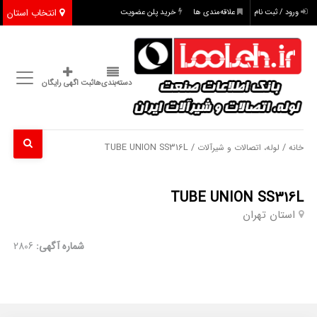
انتخاب استان
ورود / ثبت نام
علاقه‌مندی ها
خرید پلن عضویت
دسته‌بندی‌ها
ثبت اگهی رایگان
/ TUBE UNION SS316L
/
خانه
لوله، اتصالات و شیرآلات
TUBE UNION SS316L
استان تهران
شماره آگهی:
2806