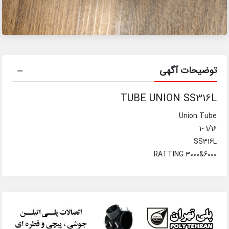
توضیحات آگهی
TUBE UNION SS316L
Union Tube
1/16 -1
SS316L
RATTING 3000&6000