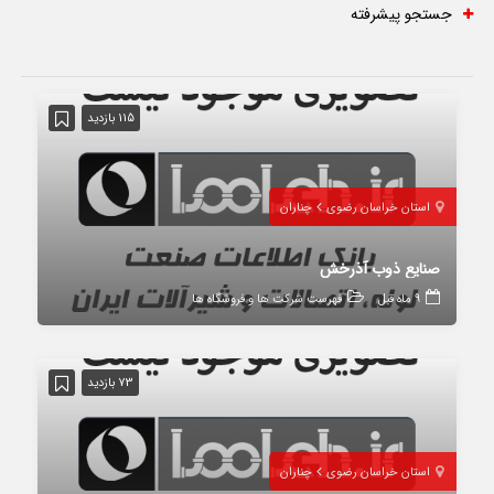
جستجو پیشرفته
115 بازدید
استان خراسان رضوی
چناران
صنایع ذوب آذرخش
9 ماه قبل
فهرست شرکت ها و فروشگاه ها
73 بازدید
استان خراسان رضوی
چناران