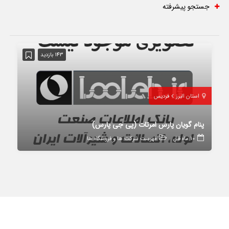
جستجو پیشرفته
143 بازدید
استان البرز
فردیس
پنام گویان پارس امرتات (پی جی پارس)
10 ماه قبل
فهرست شرکت ها و فروشگاه ها