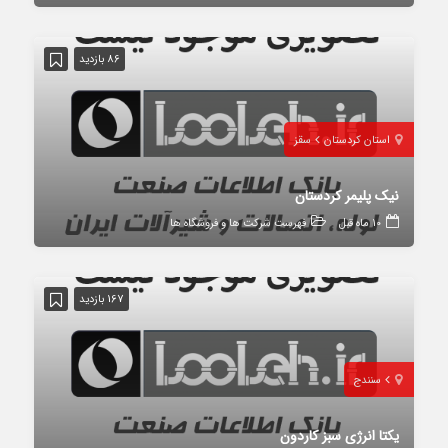
86 بازدید
استان کردستان
سقز
نیک پلیمر کردستان
10 ماه قبل
فهرست شرکت ها و فروشگاه ها
167 بازدید
سنندج
یکتا انرژی سبز کاردون