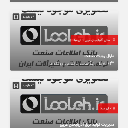
73 بازدید
استان آذربایجان غربی
ارومیه
مارال روبات صنعت
9 ماه قبل
فهرست شرکت ها و فروشگاه ها
72 بازدید
ارومیه
مدیریت تولید برق آذربایجان غربی