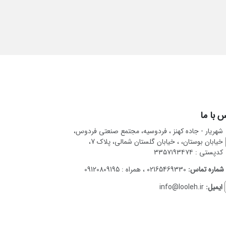
 با ما
شهریار - جاده کهنز ، فردوسیه، مجتمع صنعتی فردوس،
خیابان بوستان، ، خیابان گلستان شمالی، پلاک 7،
کدپستی : ۳۳۵۷۱۹۳۴۷۴
شماره تماس:
02165469330 ، همراه : 09120809195
ایمیل:
info@looleh.ir