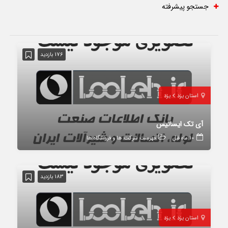
جستجو پیشرفته
176 بازدید
استان یزد
یزد
آی تک ایساتیس
10 ماه قبل
فهرست شرکت ها و فروشگاه ها
183 بازدید
استان یزد
یزد