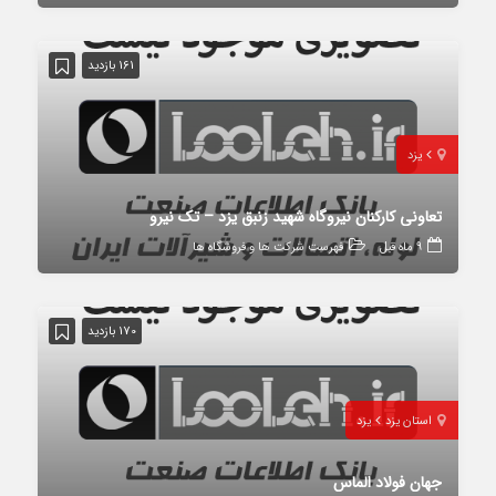
161 بازدید
یزد
تعاونی کارکنان نیروگاه شهید زنبق یزد – تک نیرو
9 ماه قبل
فهرست شرکت ها و فروشگاه ها
170 بازدید
استان یزد
یزد
جهان فولاد الماس