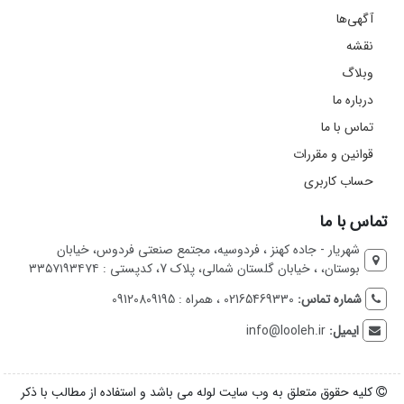
آگهی‌ها
نقشه
وبلاگ
درباره ما
تماس با ما
قوانین و مقررات
حساب کاربری
تماس با ما
شهریار - جاده کهنز ، فردوسیه، مجتمع صنعتی فردوس، خیابان
بوستان، ، خیابان گلستان شمالی، پلاک 7، کدپستی : ۳۳۵۷۱۹۳۴۷۴
شماره تماس:
02165469330 ، همراه : 09120809195
ایمیل:
info@looleh.ir
کلیه حقوق متعلق به وب سایت لوله می باشد و استفاده از مطالب با ذکر