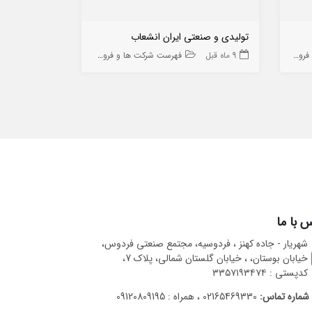
تولیدی و صنعتی ایران انشعاب
پارس پرال
ه ها
9 ماه قبل
فهرست شرکت ها و فروشگاه ها
10 ماه قبل
 با ما
شهریار - جاده کهنز ، فردوسیه، مجتمع صنعتی فردوس،
خیابان بوستان، ، خیابان گلستان شمالی، پلاک 7،
کدپستی : ۳۳۵۷۱۹۳۴۷۴
شماره تماس:
02165469330 ، همراه : 09120809195