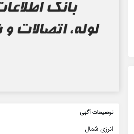
توضیحات آگهی
انرژی شمال