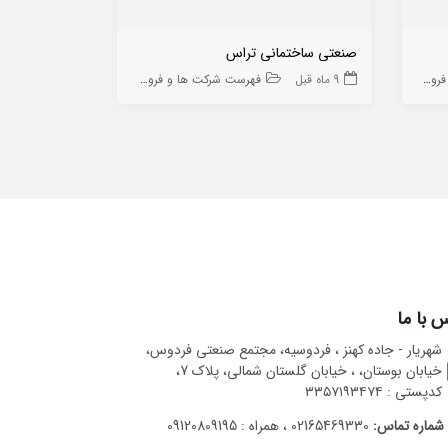
صنعتی ساختمانی تراس
تجهیز کالای س
 ها
9 ماه قبل
فهرست شرکت ها و فروشگاه ها
9 ماه قبل
 با ما
شهریار - جاده کهنز ، فردوسیه، مجتمع صنعتی فردوس،
خیابان بوستان، ، خیابان گلستان شمالی، پلاک 7،
کدپستی : ۳۳۵۷۱۹۳۴۷۴
شماره تماس:
02165469330 ، همراه : 09120809195