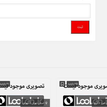
65 بازدید
61 بازدید
البرز
کرج
استان تهران
تهران