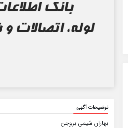
توضیحات آگهی
بهاران شیمی بروجن