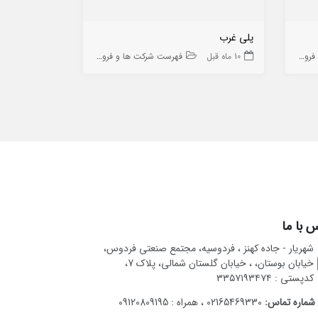
پلی غرب
پترو گام تجهی
ه ها
10 ماه قبل
فهرست شرکت ها و فروشگاه ها
10 ماه قبل
 با ما
شهریار - جاده کهنز ، فردوسیه، مجتمع صنعتی فردوس،
خیابان بوستان، ، خیابان گلستان شمالی، پلاک 7،
کدپستی : ۳۳۵۷۱۹۳۴۷۴
شماره تماس:
02165469330 ، همراه : 09120809195