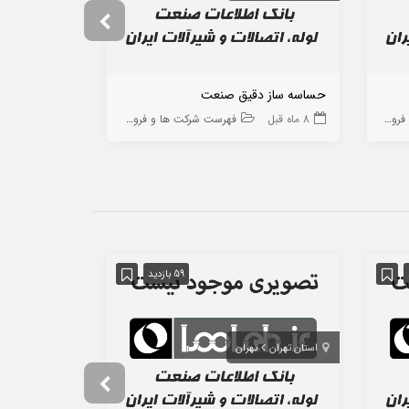
حساسه ساز دقیق صنعت
مبین ذوب ص
ه ها
8 ماه قبل
فهرست شرکت ها و فروشگاه ها
9 ماه قبل
59 بازدید
استان تهران
تهران
استان مرکزی