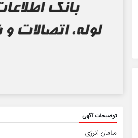
توضیحات آگهی
سامان انرژی