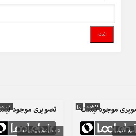
46 بازدید
81 بازدید
 تهران
تهران
استان آذربایجان غربی
ارومیه