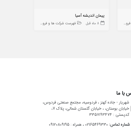
پیمان اندیشه آسیا
مولد برق کاسپ
 ها
8 ماه قبل
فهرست شرکت ها و فروشگاه ها
9 ماه قبل
 با ما
شهریار - جاده کهنز ، فردوسیه، مجتمع صنعتی فردوس،
خیابان بوستان، ، خیابان گلستان شمالی، پلاک 7،
کدپستی : ۳۳۵۷۱۹۳۴۷۴
شماره تماس:
02165469330 ، همراه : 09120809195