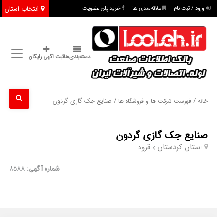
انتخاب استان
ورود / ثبت نام
علاقه‌مندی ها
خرید پلن عضویت
دسته‌بندی‌ها
ثبت اگهی رایگان
/
/ صنایع جک گازی گردون
خانه
فهرست شرکت ها و فروشگاه ها
صنایع جک گازی گردون
استان کردستان
قروه
شماره آگهی:
8588