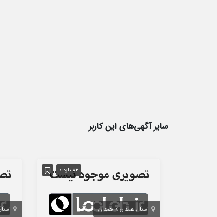
سایر آگهی‌های این کاربر
83 بازدید
استان همدان
همدان
استا