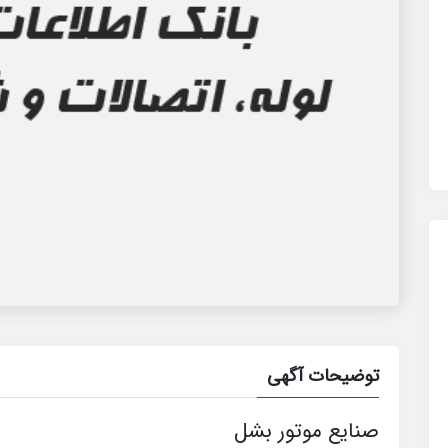
توضیحات آگهی
صنایع موتور بشل