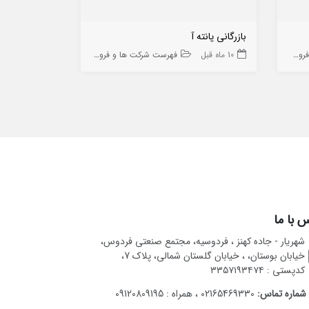
بازرگانی پانته آ
شیرآلات صنعت
 ها
10 ماه قبل
فهرست شرکت ها و فروشگاه ها
10 ماه قبل
 با ما
شهریار - جاده کهنز ، فردوسیه، مجتمع صنعتی فردوس،
خیابان بوستان، ، خیابان گلستان شمالی، پلاک 7،
کدپستی : ۳۳۵۷۱۹۳۴۷۴
شماره تماس:
02165469330 ، همراه : 09120809195