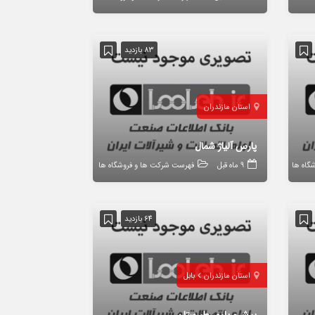
83 بازدید
استان مازندران
پارس آلیاژ شمال
گاه ها
9 ماه قبل
فهرست شرکت ها و فروشگاه ها
64 بازدید
استان مازندران
بابل