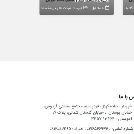
پیشرو پلیمر طبرستان
اه ها
8 ماه قبل
فهرست شرکت ها و فروشگاه ها
 با ما
شهریار - جاده کهنز ، فردوسیه، مجتمع صنعتی فردوس،
خیابان بوستان، ، خیابان گلستان شمالی، پلاک 7،
کدپستی : ۳۳۵۷۱۹۳۴۷۴
شماره تماس:
02165469330 ، همراه : 09120809195