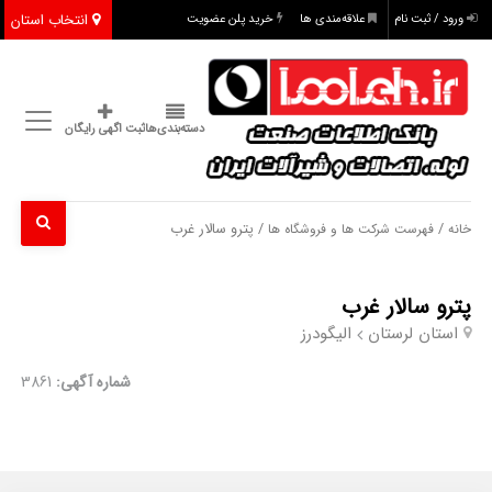
انتخاب استان
ورود / ثبت نام
علاقه‌مندی ها
خرید پلن عضویت
دسته‌بندی‌ها
ثبت اگهی رایگان
/
/ پترو سالار غرب
خانه
فهرست شرکت ها و فروشگاه ها
پترو سالار غرب
استان لرستان
الیگودرز
شماره آگهی:
3861