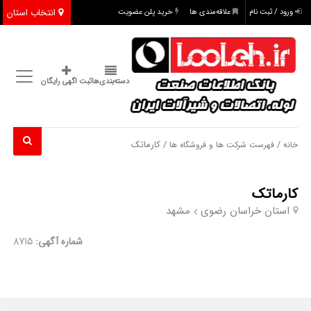
انتخاب استان
ورود / ثبت نام
علاقه‌مندی ها
خرید پلن عضویت
دسته‌بندی‌ها
ثبت اگهی رایگان
/
/ کارماتک
خانه
فهرست شرکت ها و فروشگاه ها
کارماتک
استان خراسان رضوی
مشهد
شماره آگهی:
8715