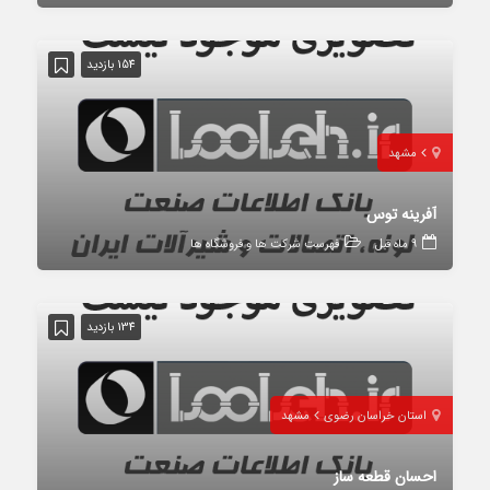
154 بازدید
مشهد
آفرینه توس
9 ماه قبل
فهرست شرکت ها و فروشگاه ها
134 بازدید
استان خراسان رضوی
مشهد
احسان قطعه ساز