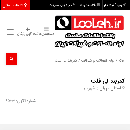
انتخاب استان
ورود / ثبت نام
علاقه‌مندی ها
خرید پلن عضویت
دسته‌بندی‌ها
ثبت اگهی رایگان
/
/ کمربند لی فلت
خانه
لوله، اتصالات و شیرآلات
کمربند لی فلت
استان تهران
شهریار
شماره آگهی:
9553